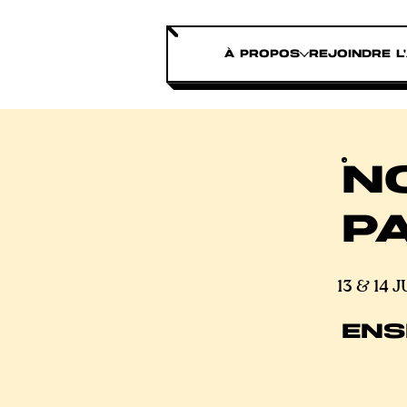
À PROPOS
REJOINDRE L
N
P
13 & 14 
ENS